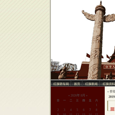
红旗轿车网
首页
红旗新闻
红旗资料
« 
«
2026年 8月
»
2019
日
一
二
三
四
五
六
1
2
3
4
5
6
7
8
9
10
11
12
13
14
15