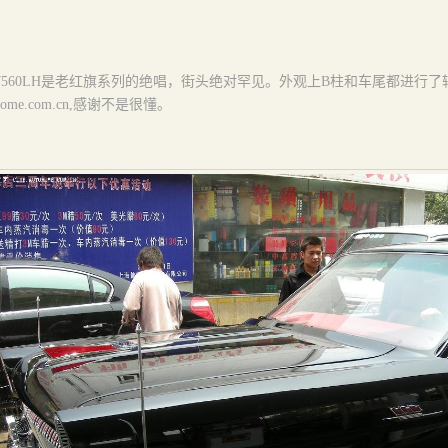
A7560LH是老红旗系列的绝唱，街头绝对罕见。外观上B柱和车尾都进行了
ohome.com.cn,感谢不是很懂。