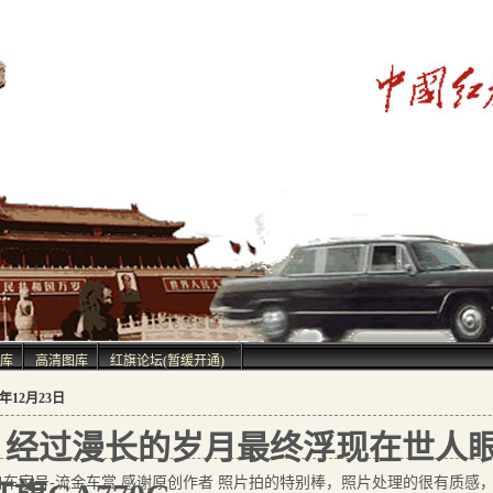
中国红旗轿车
问世于1958年
>
库
高清图库
红旗论坛(暂缓开通)
5年12月23日
经过漫长的岁月最终浮现在世人眼前
自车家号-流金车赏 感谢原创作者 照片拍的特别棒，照片处理的很有质感