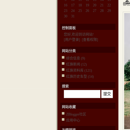
都
16
17
18
19
20
21
22
23
24
25
26
27
28
29
30
31
控制面板
您好,欢迎到访网站!
[用户登录]
[查看权限]
网站分类
综合信息
(9)
红旗新闻
(12)
红旗资料库
(121)
红旗历史车型
(14)
搜索
网站收藏
ZBlogger社区
应用中心