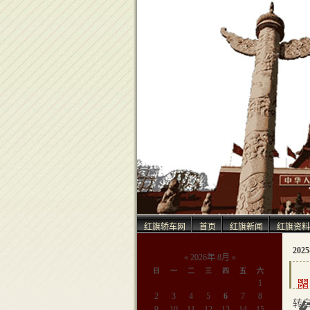
红旗轿车网
首页
红旗新闻
红旗资料
202
«
2026年 8月
»
日
一
二
三
四
五
六
1
2
3
4
5
6
7
8
转
9
10
11
12
13
14
15