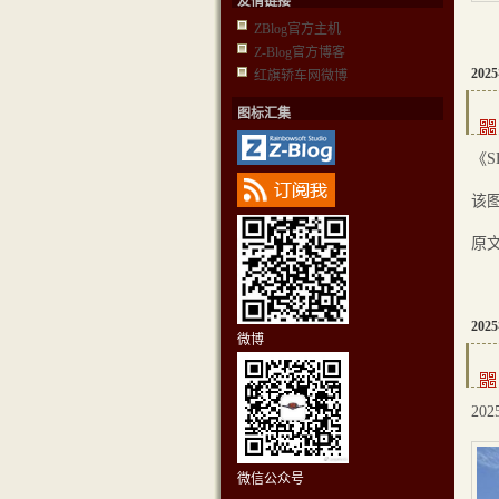
友情链接
ZBlog官方主机
Z-Blog官方博客
202
红旗轿车网微博
图标汇集
《S
该图
原
202
微博
20
微信公众号