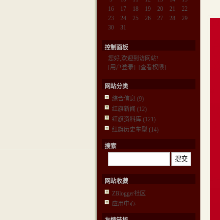
16
17
18
19
20
21
22
23
24
25
26
27
28
29
30
31
控制面板
您好,欢迎到访网站!
[用户登录]
[查看权限]
网站分类
综合信息
(9)
红旗新闻
(12)
红旗资料库
(121)
红旗历史车型
(14)
搜索
网站收藏
ZBlogger社区
应用中心