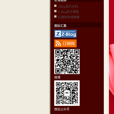
友情链接
ZBlog官方主机
Z-Blog官方博客
红旗轿车网微博
图标汇集
微博
微信公众号