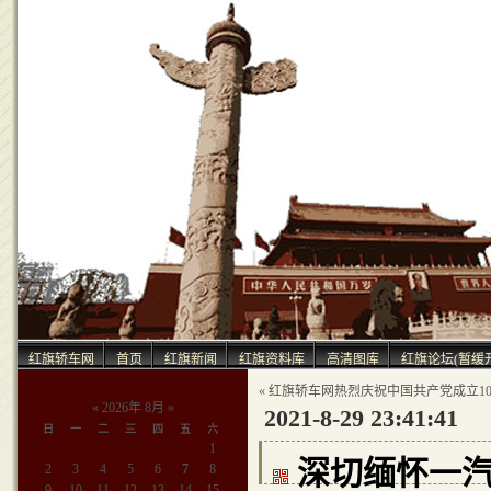
中
红旗轿车网
首页
红旗新闻
红旗资料库
高清图库
红旗论坛(暂缓
« 红旗轿车网热烈庆祝中国共产党成立10
«
2026年 8月
»
2021-8-29 23:41:41
日
一
二
三
四
五
六
1
深切缅怀一汽
2
3
4
5
6
7
8
9
10
11
12
13
14
15