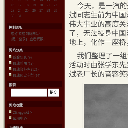
今天，是一汽的
16
17
18
19
20
21
22
23
24
25
26
27
28
29
斌同志生前为中国
30
31
伟大事业的高度关
控制面板
了，无法投身中国
您好,欢迎到访网站!
[用户登录]
[查看权限]
地上，化作一座桥，
网站分类
我们整理了一组
综合信息
(9)
活动时由张学东先
红旗新闻
(12)
红旗资料库
(121)
斌老厂长的音容笑
红旗历史车型
(14)
搜索
网站收藏
ZBlogger社区
应用中心