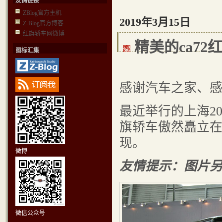
友情链接
ZBlog官方主机
2019年3月15日
Z-Blog官方博客
红旗轿车网微博
精美的ca72
图标汇集
感谢汽车之家、感
最近举行的上海20
旗轿车傲然矗立
现。
微博
友情提示：图片
微信公众号