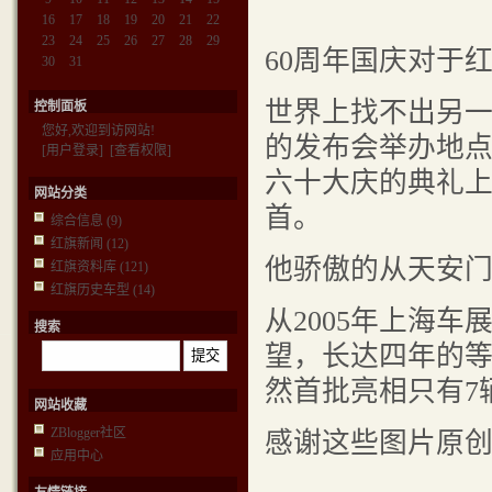
16
17
18
19
20
21
22
23
24
25
26
27
28
29
60周年国庆对于
30
31
世界上找不出另
控制面板
您好,欢迎到访网站!
的发布会举办地
[用户登录]
[查看权限]
六十大庆的典礼
网站分类
首。
综合信息
(9)
红旗新闻
(12)
他骄傲的从天安
红旗资料库
(121)
红旗历史车型
(14)
从2005年上海
搜索
望，长达四年的
然首批亮相只有7
网站收藏
ZBlogger社区
感谢这些图片原
应用中心