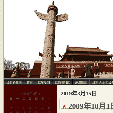
中
红旗轿车网
首页
红旗新闻
红旗资料库
高清图库
红旗论坛(暂缓
2019年3月15日
«
2026年 8月
»
日
一
二
三
四
五
六
1
2009年10
2
3
4
5
6
7
8
9
10
11
12
13
14
15