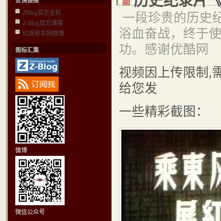
历史纪录片
友情链接
ZBlog官方主机
一段珍贵的历史
Z-Blog官方博客
浴血奋战，终于
红旗轿车网微博
功。感谢优酷网
图标汇集
视频因上传限制,
给您发
一些精彩截图：
微博
微信公众号