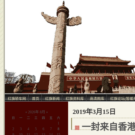
中
红旗轿车网
首页
红旗新闻
红旗资料库
高清图库
红旗论坛(暂缓
2019年3月15日
«
2026年 8月
»
日
一
二
三
四
五
六
1
一封来自香
2
3
4
5
6
7
8
9
10
11
12
13
14
15