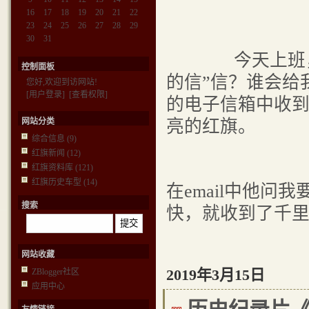
16
17
18
19
20
21
22
23
24
25
26
27
28
29
30
31
今天上班，门
控制面板
的信”信？谁会给
您好,欢迎到访网站!
[用户登录]
[查看权限]
的电子信箱中收到了
网站分类
亮的红旗。
综合信息
(9)
红旗新闻
(12)
红旗资料库
(121)
红旗历史车型
(14)
在email中他
搜索
快，就收到了千
网站收藏
2019年3月15日
ZBlogger社区
应用中心