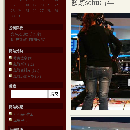
感谢sohu汽车
16
17
18
19
20
21
22
23
24
25
26
27
28
29
30
31
控制面板
您好,欢迎到访网站!
[用户登录]
[查看权限]
网站分类
综合信息
(9)
红旗新闻
(12)
红旗资料库
(121)
红旗历史车型
(14)
搜索
网站收藏
ZBlogger社区
应用中心