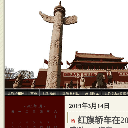
中
红旗轿车网
首页
红旗新闻
红旗资料库
高清图库
红旗论坛(暂缓
2019年3月14日
«
2026年 8月
»
日
一
二
三
四
五
六
1
红旗轿车在20
2
3
4
5
6
7
8
9
10
11
12
13
14
15