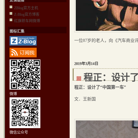
友情链接
ZBlog官方主机
Z-Blog官方博客
红旗轿车网微博
图标汇集
一位87岁的老人，向《汽车商业
2019年3月14日
程正：设计了
程正：设计了“中国第一车”
微博
文．王新国
微信公众号