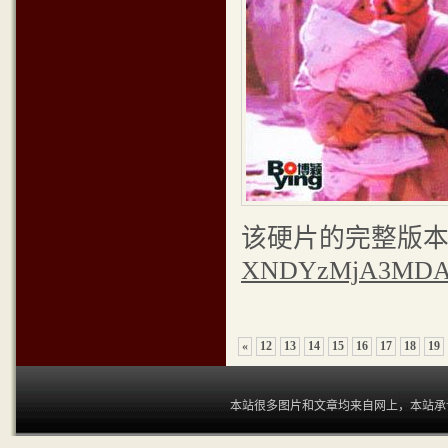
该硬片的完整版本
XNDYzMjA3MDA=
«
12
13
14
15
16
17
18
19
本站很多图片和文章均来自网上，本站承认和尊