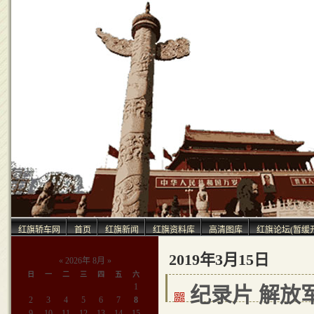
中
红旗轿车网
首页
红旗新闻
红旗资料库
高清图库
红旗论坛(暂缓
2019年3月15日
«
2026年 8月
»
日
一
二
三
四
五
六
1
纪录片 解放
2
3
4
5
6
7
8
9
10
11
12
13
14
15