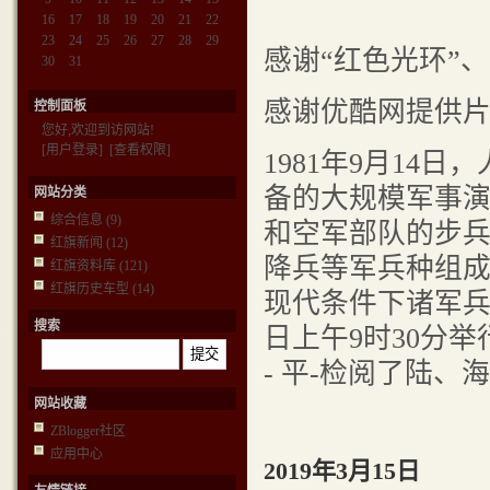
16
17
18
19
20
21
22
23
24
25
26
27
28
29
感谢“红色光环”
30
31
感谢优酷网提供
控制面板
您好,欢迎到访网站!
[用户登录]
[查看权限]
1981年9月14
备的大规模军事
网站分类
综合信息
(9)
和空军部队的步
红旗新闻
(12)
降兵等军兵种组
红旗资料库
(121)
红旗历史车型
(14)
现代条件下诸军兵
搜索
日上午9时30分
- 平-检阅了陆
网站收藏
ZBlogger社区
应用中心
2019年3月15日