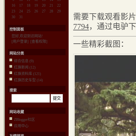
16
17
18
19
20
21
22
23
24
25
26
27
28
29
需要下载观看影
30
31
7794
，通过电驴
控制面板
您好,欢迎到访网站!
[用户登录]
[查看权限]
一些精彩截图：
网站分类
综合信息
(9)
红旗新闻
(12)
红旗资料库
(121)
红旗历史车型
(14)
搜索
网站收藏
ZBlogger社区
应用中心