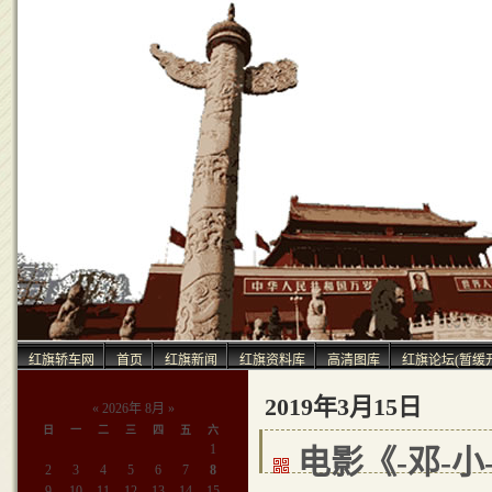
中
红旗轿车网
首页
红旗新闻
红旗资料库
高清图库
红旗论坛(暂缓
2019年3月15日
«
2026年 8月
»
日
一
二
三
四
五
六
1
电影《-邓-
2
3
4
5
6
7
8
9
10
11
12
13
14
15