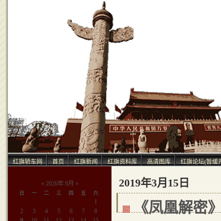
中
红旗轿车网
首页
红旗新闻
红旗资料库
高清图库
红旗论坛(暂缓
2019年3月15日
«
2026年 8月
»
日
一
二
三
四
五
六
1
《凤凰解密
2
3
4
5
6
7
8
9
10
11
12
13
14
15