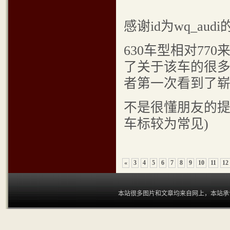
感谢id为wq_a
630车型相对77
了关于该车的很多
者第一次看到了崭
不是很懂朋友的提醒
车标较为常见)
«
3
4
5
6
7
8
9
10
11
12
本站很多图片和文章均来自网上，本站承认和尊