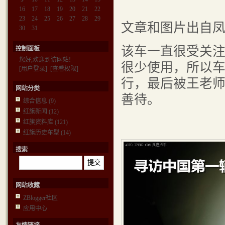
16
17
18
19
20
21
22
23
24
25
26
27
28
29
文章和图片出自
30
31
该车一直很受关
控制面板
您好,欢迎到访网站!
很少使用，所以
[用户登录]
[查看权限]
行，最后被王老
网站分类
善待。
综合信息
(9)
红旗新闻
(12)
红旗资料库
(121)
红旗历史车型
(14)
搜索
网站收藏
ZBlogger社区
应用中心